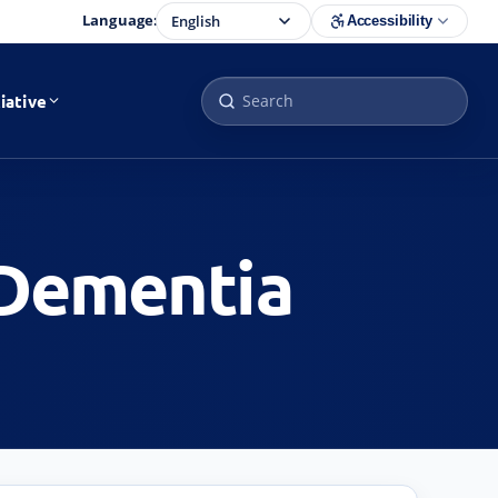
Language:
Accessibility
iative
ाम (Dementia